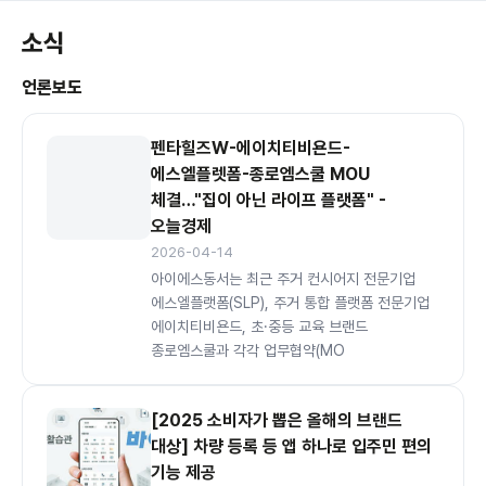
소식
언론보도
펜타힐즈W-에이치티비욘드-
에스엘플렛폼-종로엠스쿨 MOU
체결…"집이 아닌 라이프 플랫폼" -
오늘경제
2026-04-14
아이에스동서는 최근 주거 컨시어지 전문기업
에스엘플랫폼(SLP), 주거 통합 플랫폼 전문기업
에이치티비욘드, 초·중등 교육 브랜드
종로엠스쿨과 각각 업무협약(MO
[2025 소비자가 뽑은 올해의 브랜드
대상] 차량 등록 등 앱 하나로 입주민 편의
기능 제공