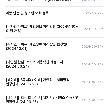
에이치티비욘드는 이용자의 개인정보를 안전하게 보호하기 위해 관련
아동 안전 및 청소년 보호 정책
2025-10-29
▾
법령을 준수하며, 서비스 운영 환경 변화에 맞추어 아래와 같이 개인정보
처리방침을 개정합니다.
(주)에이치티비욘드(HTBeyond Co., Ltd.)(이하 회사)는 아동과
[수자인 라이프] 개인정보 처리방침 (2024년 10월
2024-09-24
▾
01일 개정)
청소년이 안전하게 서비스를 이용할 수 있는 환경을 조성하는 것을 중요한
사회적 책임으로 인식합니다.
[ 개정 일정 ]
[수자인 라이프] 개인정보 처리방침 변경안내
수자인 라이프 개인정보 처리방침
2024-09-24
▾
특히, 아동·청소년을 대상으로 한 성범죄나 그를 조장하는 모든 행위에
(2024.10.01)
- 공지일 : 2026. 02. 02.
대해서는 단호한 무관용 원칙을 적용합니다.
주식회사 에이치티비욘드(이하 “회사”라 합니다)는 이용자의 개인정보를
보호하고 이와 관련된 고충을 신속하고 원활하게 처리할 수 있도록 다음과
- 시행일 : 2026. 02. 09.
안녕하세요. 에이치티비욘드입니다.
[나인원 한남] 서비스 이용약관 개정고지
회사는 관련 법령 및 내부 운영정책에 따라, 해당 행위가 확인되는 즉시
2024-06-24
▾
(2024.06.24)
같이 개인정보 처리방침을 수립·공개합니다.
누적 경고 여부와 무관하게 계정의 영구 이용 제한을 포함한 조치를
주식회사 에이치티비욘드의 수자인 라이프 '개인정보 처리방침'이
취하며, 필요 시 수사기관에 즉각 신고하는 등 강력히 대응합니다.
변경됨을 안내드립니다.
[바이비][IS동서X바이비] 개인정보 처리방침
[ 개정 대상 서비스 ]
2024-06-18
▾
이용자는 서비스 내 '신고하기' 기능 또는 이메일(cs@htbeyond.com)을
변경안내 (24.06.25)
1. 개정대상 서비스
: 수자인 라이프
제1조 개인정보의 수집 및 이용목적
안녕하세요. 에이치티비욘드 입니다.
통해 언제든 제보할 수 있습니다. 신고자는 익명성이 철저히 보호되며,
아래 각 서비스의 [개인정보 처리방침 바로가기]를 통해 상세 변경 내용을
확인된 사안에 대해서는 지체 없이 필요한 조치를 시행합니다.
확인하실 수 있습니다.
2. 개정약관
: 개인정보 처리방침
회사는 다음 각 호의 목적으로 이용자의 개인정보를 수집 및 이용합니다.
[바이비][IS동서X바이비] 개인정보 처리방침 변경안내 (24.06.25)
[바이비][IS동서X바이비] 위치기반서비스 이용약관
주식회사 에이치티비욘드의 ‘나인원한남 서비스 이용약관’이 변경됨을
2024-06-18
▾
변경안내 (24.06.25)
수집된 개인정보는 다음의 목적 이외의 용도로는 이용되지 않으며, 이용
안내드립니다.
개인 간 대화 등 사적 영역에서는 통신비밀보호 원칙을 준수하되, 이용자
3. 약관 개정일자
: 2024년 10월 01일 (화)
목적이 변경되는 경우에는 별도의 동의를 받는 등 필요한 조치를 이행할