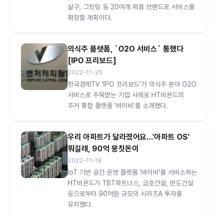
살구, 그릿팅 등 20여개 제휴 브랜드로 서비스를
확장할 계획이다.
의식주 플랫폼, `O2O 서비스` 통했다
[IPO 프리보드]
2022-11-25
한국경제TV 'IPO 프리보드'가 의식주 분야 O2O
서비스로 주목받는 기업 사례로 HT비욘드의
주거 통합 플랫폼 '바이비'를 소개했다.
우리 아파트가 달라졌어요…'아파트 OS'
뭐길래, 90억 뭉칫돈이
2022-11-18
IoT 기반 공간 운영 플랫폼 '바이비'를 서비스하는
HT비욘드가 TBT파트너스, 금호건설, 반도건설
등으로부터 90억원 규모의 시리즈A 투자를
유치했다.